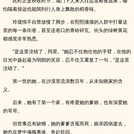
此时正是秋收时节，城门下人来人往运送粮食蔬果，哪
怕隔着很远也能闻到行人身上飘散的稻香味。
玲珑情不自禁放慢了脚步，在熙熙攘攘的人群中打量这
里的每一条街巷，甚至连巷口的青砖碎瓦、街头的绿树黄花
都感觉非常熟悉。
“是这里没错了，阿星。”她忍不住抱住他的手臂，在他的
目光中扬起最为明朗的笑容，忍不住又重复了一句，“是这里
没错了。”
第一世的她，在沙漠里流浪数百年，从未知晓家的含
义。
后来，她有了第一个家，有疼爱她的爹娘，也有深爱她
的哥哥。
但世事总有缺憾，她的爹爹含冤而死，娘亲因病逝去，
她也在梦中魂魄离体、奔赴轮回。