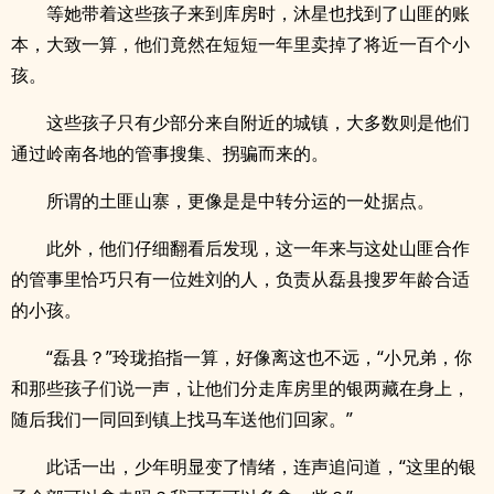
等她带着这些孩子来到库房时，沐星也找到了山匪的账
本，大致一算，他们竟然在短短一年里卖掉了将近一百个小
孩。
这些孩子只有少部分来自附近的城镇，大多数则是他们
通过岭南各地的管事搜集、拐骗而来的。
所谓的土匪山寨，更像是是中转分运的一处据点。
此外，他们仔细翻看后发现，这一年来与这处山匪合作
的管事里恰巧只有一位姓刘的人，负责从磊县搜罗年龄合适
的小孩。
“磊县？”玲珑掐指一算，好像离这也不远，“小兄弟，你
和那些孩子们说一声，让他们分走库房里的银两藏在身上，
随后我们一同回到镇上找马车送他们回家。”
此话一出，少年明显变了情绪，连声追问道，“这里的银