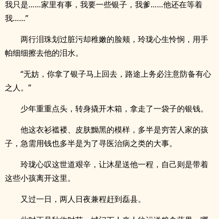
我只是……家里有事，我要一些银子，我爹……他还在等着
我……”
两行泪珠划过脏污却稚嫩的脸颊，玲珑心生怜悯，用手
帕细细擦去他的泪水。
“无妨，你拿了银子马上回去，路途上务必注意防备有心
之人。”
少年重重点头，转身撬开木箱，拿走了一袋子的银钱。
他这衣衫褴褛、皮肤黝黑的模样，多半是穷苦人家的孩
子，急需用钱也多半是为了寻医治病之类的大事。
玲珑心叹这世道艰辛，让沐星送他一程，自己则是带着
这些小孩离开这里。
又过一日，两人日夜兼程赶到磊县。