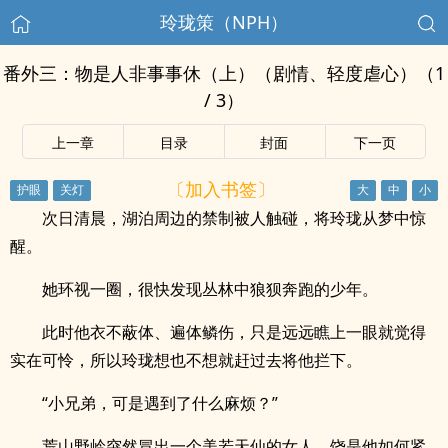
玲珑策（NPH）
番外三：物是人非事事休（上）（剧情、轻度虐心）（1
/ 3）
上一章
目录
封面
下一页
〔加入书签〕
次日清晨，湖泊周边的禁制被人触碰，将玲珑从梦中惊
醒。
她环视一圈，很快发现丛林中狼狈奔跑的少年。
此时他衣不蔽体、遍体鳞伤，只是远远瞧上一眼就觉得
实在可怜，所以玲珑想也不想就赶过去将他拦下。
“小兄弟，可是遇到了什么麻烦？”
荒山野岭突然冒出一个美若天仙的女人，饶是他如何紧