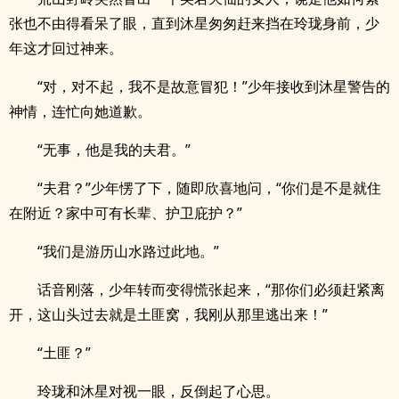
张也不由得看呆了眼，直到沐星匆匆赶来挡在玲珑身前，少
年这才回过神来。
“对，对不起，我不是故意冒犯！”少年接收到沐星警告的
神情，连忙向她道歉。
“无事，他是我的夫君。”
“夫君？”少年愣了下，随即欣喜地问，“你们是不是就住
在附近？家中可有长辈、护卫庇护？”
“我们是游历山水路过此地。”
话音刚落，少年转而变得慌张起来，“那你们必须赶紧离
开，这山头过去就是土匪窝，我刚从那里逃出来！”
“土匪？”
玲珑和沐星对视一眼，反倒起了心思。