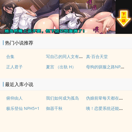
热门小说推荐
写自己的同人文有什么问题！（NP）
合集
真·百合天堂
母狗的驯服之路NP（强制爱）
正人君子
夏宫 （出轨 H）
最近入库小说
伪娘前辈每天都在调教我
俯仰由人
我们如何成为孤岛
咦！恋爱系统还能这么用吗
极乐登仙 NPH5+1
御器千秋