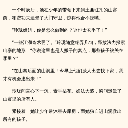
一个时辰后，她在少年的带领下来到土匪驻扎的山寨
前，稍费功夫迷晕了大门守卫，惊得他合不拢嘴。
“玲珑姐姐，你是怎么做到的？这也太玄乎了！”
“一些江湖奇术罢了。”玲珑随意糊弄几句，释放法力探索
山寨的地形，“你说这里也是人贩子的窝点，那些孩子被关在
哪里？”
“在山寨后面的山洞里！今早上他们派人出去找下家，我
才有机会逃出来！”
玲珑闻言心下一沉，素手拈花、妖法大盛，瞬间迷晕了
山寨里的所有人。
紧接着，她让少年带沐星去库房，而她独自进山洞救出
所有的孩子。