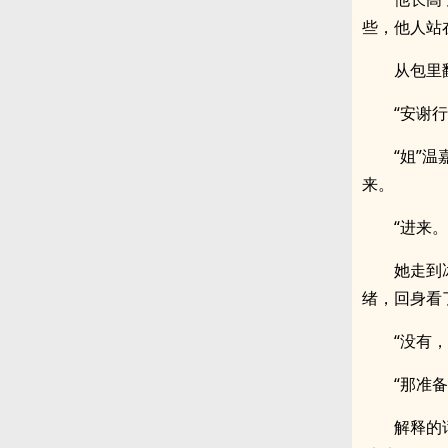
些，他人站
从包里
“安谢行
“姐”
来。
“进来。
她走到
绪，回身看
“没有，
“那准
解释的