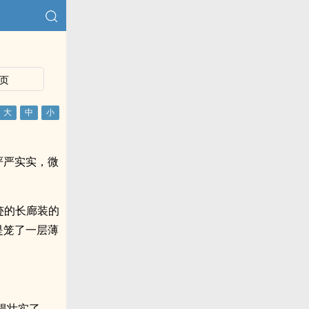
页
严严实实，微
迹的长廊装的
是笼了一层薄
得壮实了