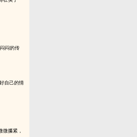
音闷闷的传
好自己的情
微微攥紧，