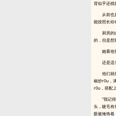
背似乎还残
从前也
能按照长幼
厨房的
的，但是想
她看他
还是适
他们就
椒炒r0u
r0u，搭
“我记
头，睫毛有
眼被掩饰着