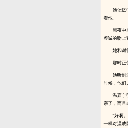
她记忆
着他。
黑夜中
虔诚的吻上
她和谢
那时正
她听到
时候，他们
温嘉宁
亲了，而且
“好啊
一样对温成