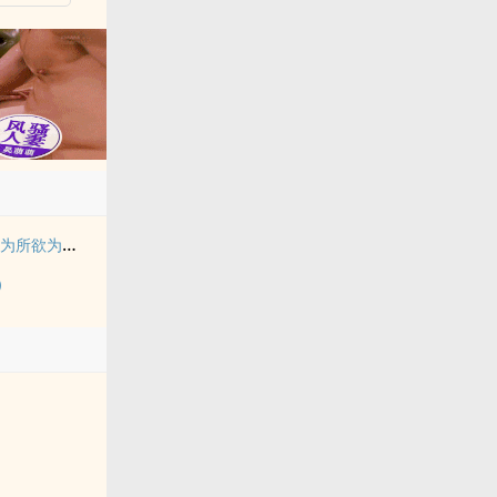
拥有金手指后她开始为所欲为（nph）
）