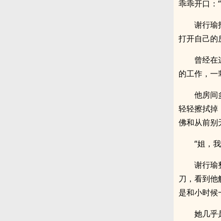
乖乖开口：“
谢行瑜
打开自己的
曾经在
的工作，一
他房间
轻轻擦拭掉
佛和从前别
“姐，我
谢行瑜
刀，看到他
是和小时候
她几乎