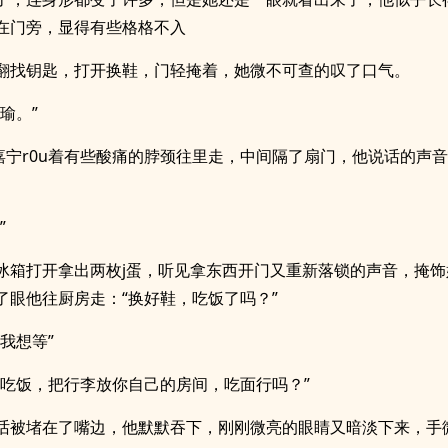
在门旁，显得有些格格不入
翻找钥匙，打开换鞋，门轻掩着，她微不可查的叹了口气。
瑜。”
温嘉宁r0u着有些酸痛的脖颈往里走，中间隔了扇门，他说话的声
”
冰箱打开拿出两枚j蛋，听见拿东西开门又重新落锁的声音，掩饰
了眼他往厨房走：“换好鞋，吃饭了吗？”
我想等”
备吃饭，把行李放你自己的房间，吃面行吗？”
话被堵在了嘴边，他默默吞下，刚刚微亮的眼睛又暗淡下来，手