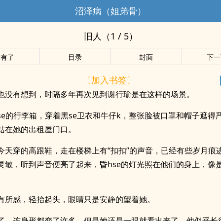
沼泽病（姐弟骨）
旧人（1 / 5）
没有了
目录
封面
下一
〔加入书签〕
也没有想到，时隔多年再次见到谢行瑜是在这样的场景。
se的行李箱，穿着黑se卫衣和牛仔k，整张脸被口罩和帽子遮得
站在她的出租屋门口。
今天穿的高跟鞋，走在楼梯上有“扣扣”的声音，已经有些岁月痕
灵敏，听到声音便亮了起来，昏hse的灯光照在他们的身上，像
有所感，轻抬起头，眼睛只是安静的望着她。
了，连身形都变了许多，但是她还是一眼就看出来了，他似乎长