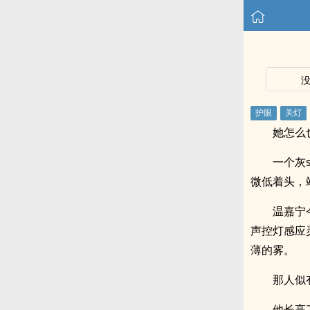
她怎么
一个灰
微低着头，
温嘉宁
声控灯感应
薄的雾。
那人似
他长高