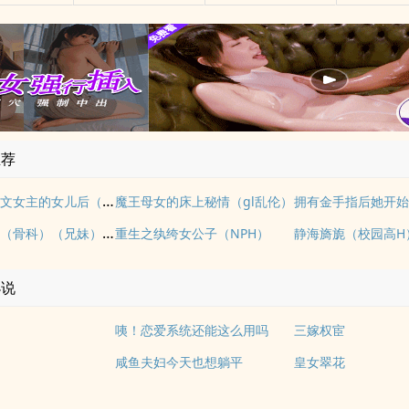
推荐
转生成为肉文女主的女儿后（星际nph）
魔王母女的床上秘情（gl乱伦）
《玉壶传》（骨科）（兄妹）（np）
重生之纨绔女公子（NPH）
静海旖旎（校园高H
小说
咦！恋爱系统还能这么用吗
三嫁权宦
咸鱼夫妇今天也想躺平
皇女翠花