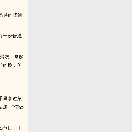
熟路的找到
有一份普通
。
层薄灰，拿起
烂的脸，仿
手里拿过菜
话题：“你还
艺节目，手