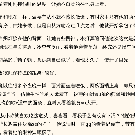
留着刚刚接触时的温度，让她不自觉的往他身上看。
是和现在一样，温嘉宁从小就不擅长做饭，有时家里只有他们两
有序，由她来做，但是自从方瑜吃过几次之后，他就开始承包了
白炽灯照在他的背面，让她有些愣神，本打算追问他这次这次是
到现在年关将近，冷空气泛n，看着他穿着单薄，终究还是没有
切菜的手顿了顿，意识到自己似乎盯着他太久了，错开了目光。
当彼此保持些的距离b较好。
像以往很多个夜晚一样，面对面坐着吃饭，两碗面端上桌，却只
，满满当当，仿佛生怕吃的人饿着了，被煎的金hsu脆的煎蛋和炒
配上煮的软y适中的面条，直叫人看着就食yu大开。
得从小你就喜欢吃这道菜，尝尝看，看我手艺有没有下滑？”他的
些长遮盖住浅褐se的眸子，他说话时，直gg的看着温嘉宁，带有
，看着她的眼神温顺极了。