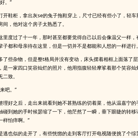
好。”
打开鞋柜，拿出灰se的兔子拖鞋穿上，尺寸已经有些小了，轻车
房间，他对这个房子太熟悉了。
这里度过了十一年，那时甚至都要觉得自己以后会像温父一样，
辈子都和母亲待在这里，但是一切并不是都能和人想的一样进行
多了些杂物，但是整t格局并没有变动，床头摆着相框上面落了
，是一家四口笑容灿烂的照片，他用指腹轻轻摩挲着那个笑容灿
无二致。
来吧。”
整理好之后，走出来就看到她不甚熟练的切着菜，他从温嘉宁的
触碰到她的手时候瑟缩了一下，他茫然了一瞬，垂下眼睫的转移
一样怕痒啊。”
是逃也似的走开了，有些恍惚的走到客厅打开电视随便挑了个综