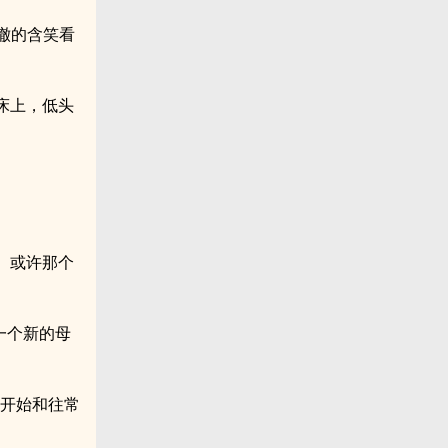
澈的含笑看
床上，低头
。
。或许那个
一个新的母
又开始和往常