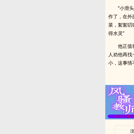
“小滑
作了，在外
菜，絮絮叨
得水灵”
他正值
人劝他再找
小，这事情