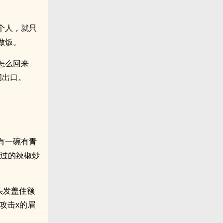
个人，就只
做饭。
怎么回来
问出口。
有一碗有青
制过的辣椒炒
头发盖住额
攻击x的眉