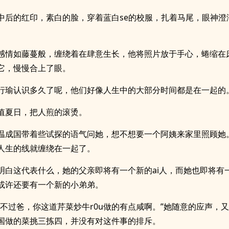
中后的红印，素白的脸，穿着蓝白se的校服，扎着马尾，眼神澄
感情如藤蔓般，缠绕着在肆意生长，他将照片放于手心，蜷缩在
它，慢慢合上了眼。
行瑜认识多久了呢，他们好像人生中的大部分时间都是在一起的
值夏日，把人煎的滚烫。
温成国带着些试探的语气问她，想不想要一个阿姨来家里照顾她
人生的线就缠绕在一起了。
明白这代表什么，她的父亲即将有一个新的ai人，而她也即将有
或许还要有一个新的小弟弟。
。不过爸，你这道芹菜炒牛r0u做的有点咸啊。”她随意的应声，
国做的菜挑三拣四，并没有对这件事的排斥。