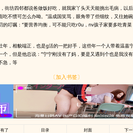
头，街坊四邻都说爸做饭好吃，就我家丫头天天能挑出毛病，以
面吃不惯可怎么办呦。”温成国笑骂，眼角带了些细纹，又往她
叨的叮嘱：“要营养均衡，可不能只吃r0u，nv孩子家要多吃青
壮年，相貌端正，也是g活的一把好手，这些年一个人带着温嘉
一个，但是他总说：“宁宁刚没有了妈，要是又遇到个也是我没
不急，等
〔加入书签〕
没有了
目录
封面
下一