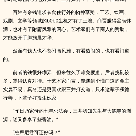
百姓有余钱追求衣食住行外的jg神享受，工艺、绘画、
戏剧、文学等领域的b0b0生机才有了土壤。商贾赚得盆满钵
满，也才有了附庸风雅的闲心。艺术家们有了商人的赞助，
才能放开手脚施展才华。
然而有钱人也不都附庸风雅，有看热闹的，也有看门道
的。
前者的钱很好糊弄，但来往久了难免疲惫。后者挑剔较
多，需得认真对待。于艺术家而言，能遇到个懂门道的金主
实属不易，真冬还是更喜欢跟三井打交道，只求这辈子积德
行善，下辈子好投生她家。
“昨日乃家母的七年忌法会，三井我知先生与大德寺的渊
源，遂又多奉了些香油。”
“慈严尼君可还好吗？”