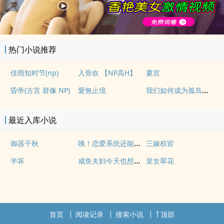
热门小说推荐
佳雨知时节(np)
入骨欢 【NP高H】
夏宫
我们如何成为孤岛（异国，NPH）
昏帝(古言 群像 NP)
愛無止境
最近入库小说
咦！恋爱系统还能这么用吗
御器千秋
三嫁权宦
咸鱼夫妇今天也想躺平
半坏
皇女翠花
首页
阅读记录
搜索小说
顶部