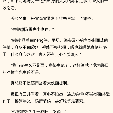
州，却不明她与另一纪州出身的大人物亦有过事关nv人的一
段恩怨。
丢脸的事，松雪隐雪通常不往书里写，也难怪。
“未曾想隐雪先生也在。”
“嗞嗞”品着由neng笋、平贝、海参及小鲍鱼炖制而成的
笋羹，真冬不ai睬她，视线不朝那投，瞟也就瞟她身傍的nv
子。什么真心喜欢，商人还有真心？笑si人了！
“我与先生久不见面，竟都生疏了，这杯酒就当我为那日
的莽撞向先生赔不是。”
真想赔不是还用当着大伙面提啊。
反正有三井罩着，真冬不怕她，连皮笑r0u不笑都懒得造
作了。樱笋年光，饧萧节候，趁鲜吃笋最要紧。
“你替我敬先生一杯吧，踯躅。”