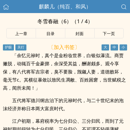
麒麟儿（纯百、和风）
冬雪春融（6）（1 / 4）
上一章
目录
封面
下一页
〔加入书签〕
「余忆元禄时，真个是金粉妆世界，白银似瀑流。商贾
撇脱，动辄百千金豪掷，余深受其益，酬谢颇多。观今享
保，有八代将军吉宗者，臭不要脸，觊觎人妻，道德败坏，
毫无节c。其横征暴敛以致民生凋敝、百姓困窘，当世赋税之
高，闻所未闻！」
五代将军德川纲吉治下的元禄时代，与二十世纪末的泡
沫经济并称日本两大富庶时代。
江户初期，幕府税率为七分归公、三分归民，而到了元
禄时期却扭转为七分归民、三分归公，不可谓不轻徭薄赋。