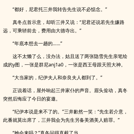
“都好，尼君托三井我转告先生说不必惦念。”
真冬点首示意，却听三井又说：“尼君还说若先生嫌路
远，可乘轿前去，费用由大德寺出。”
“年底本想去一趟的……”
这不太懒了么，没办法，姑且送了两张隐雪先生亲笔绘
成的y图，一张是群尼anj1a0，一张是西王母跟天照大神。
“大当家的，纪伊夫人和奈良夫人都到了。”
正说着话，屋外响起三井家仆的声音。眉头耸动，真冬
突然后悔应了今日的宴邀。
“纪伊本说是来不了的。”三井歉然一笑：“先生若介意，
此番就莫出席了，三井我会为先生另备美酒美人赔罪。”
“她会来吗？”真冬问得直截了当。