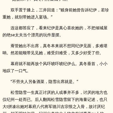
双手置于膝上，三井回道：“赎身前她曾告诉纪伊，若珍
重她，就别带她进入宴场。”
连这都答应了，看来纪伊是真心喜欢她的，不把倾城屋
的绝se太夫当个漂亮的玩件显摆。
甭管她出不出席，真冬本来就不想同纪伊见面，多难堪
呐。然若能顺带见见她，难受归难受，又多少好受了些。
幕府就不能再放个风吓唬吓唬纪伊么。真冬垂首，小小
地叹了一口气。
“不劳夫人另备酒菜，隐雪出席就是。”
松雪隐雪一生真正讨厌的人或事并不多，讨厌的地方也
仅纪州一处而已。后人翻阅松雪隐雪留下的海量记述，也只
大t拼凑出她对幕府八代将军德川吉宗恨之入骨，故讨厌纪