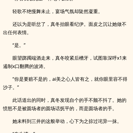
轻歌不绝慢舞未止，宴场气氛却陡然凝重。
还以为是听岔了，真冬抬眼看纪伊。面皮之沉让她做不
出任何表情。
“是。”
眼望踯躅端酒走来，真冬咬紧后槽牙，试图靠深呼x1来
遏制x口翻腾的波涛。
“你是要赔不是的，ai美之心人皆有之，就你眼里容不得
沙子。”
此话道出的同时，真冬发现自个的手不颤不抖了。她的
愤怒不是被圆场者的圆场话抚平的，而是圆场者的手。
她未料到三井的这般举动，心下为之掠过诧异一抹。