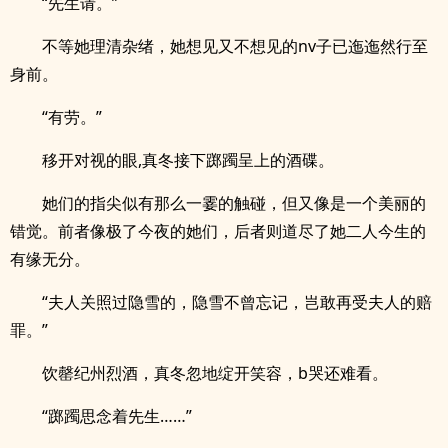
“先生请。”
不等她理清杂绪，她想见又不想见的nv子已迤迤然行至
身前。
“有劳。”
移开对视的眼,真冬接下踯躅呈上的酒碟。
她们的指尖似有那么一霎的触碰，但又像是一个美丽的
错觉。前者像极了今夜的她们，后者则道尽了她二人今生的
有缘无分。
“夫人关照过隐雪的，隐雪不曾忘记，岂敢再受夫人的赔
罪。”
饮罄纪州烈酒，真冬忽地绽开笑容，b哭还难看。
“踯躅思念着先生……”