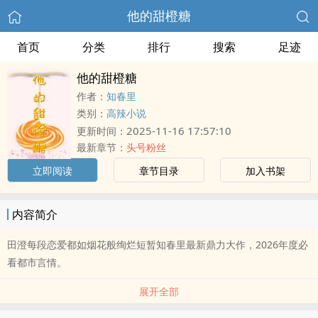
他的甜橙糖
首页
分类
排行
搜索
足迹
他的甜橙糖
作者：
知春里
类别：
高辣小说
2025-11-16 17:57:10
更新时间：
最新章节：
头号粉丝
立即阅读
章节目录
加入书架
内容简介
田澄每段恋爱都如烟花般绚烂短暂知春里最新鼎力大作，2026年度必
看都市言情。
展开全部