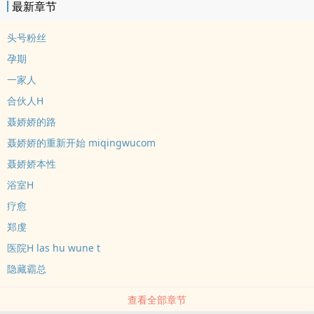
最新章节
头号粉丝
孕期
一家人
合伙人H
聂娇娇的路
聂娇娇的重新开始 miqingwucom
聂娇娇本性
浴室H
疗愈
郑虔
医院H las hu wune t
隐藏霸总
查看全部章节