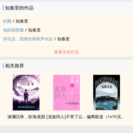
知春里的作品
折阙
/
知春里
他的甜橙糖
/
知春里
弃坑后，我靠经商风声水起
/
知春里
查看全部作品
相关推荐
滄瀾沉珠，欲海成淵
[龙族同人]不管了让我睡一下
偏离航道（1v1h兄妹骨科bg）