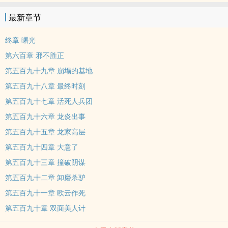
最新章节
终章 曙光
第六百章 邪不胜正
第五百九十九章 崩塌的基地
第五百九十八章 最终时刻
第五百九十七章 活死人兵团
第五百九十六章 龙炎出事
第五百九十五章 龙家高层
第五百九十四章 大意了
第五百九十三章 撞破阴谋
第五百九十二章 卸磨杀驴
第五百九十一章 欧云作死
第五百九十章 双面美人计