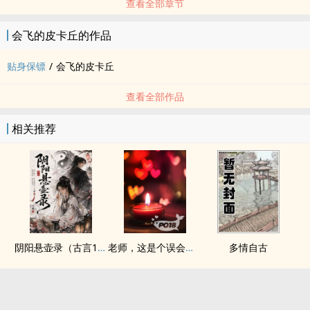
查看全部章节
会飞的皮卡丘的作品
贴身保镖
/
会飞的皮卡丘
查看全部作品
相关推荐
阴阳悬壶录（古言1v1H）
老师，这是个误会（gl，纯百）
多情自古