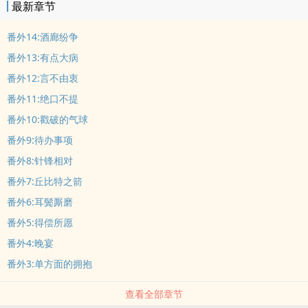
最新章节
番外14:酒廊纷争
番外13:有点大病
番外12:言不由衷
番外11:绝口不提
番外10:戳破的气球
番外9:待办事项
番外8:针锋相对
番外7:丘比特之箭
番外6:耳鬓厮磨
番外5:得偿所愿
番外4:晚宴
番外3:单方面的拥抱
查看全部章节