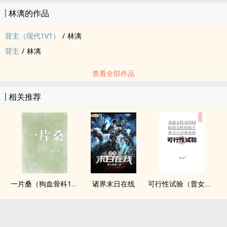
林漓的作品
背主（现代1V1）
/
林漓
背主
/
林漓
查看全部作品
相关推荐
一片桑（狗血骨科1v1）
诸界末日在线
可行性试验（普女万人迷，NPH）