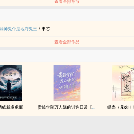
查看全部章节
品
弱帅鬼仆是地府鬼王
/
聿芯
查看全部作品
情總裁處處寵
贵族学院万人嫌的训狗日常【NP】
蝶蛊（兄妹H 