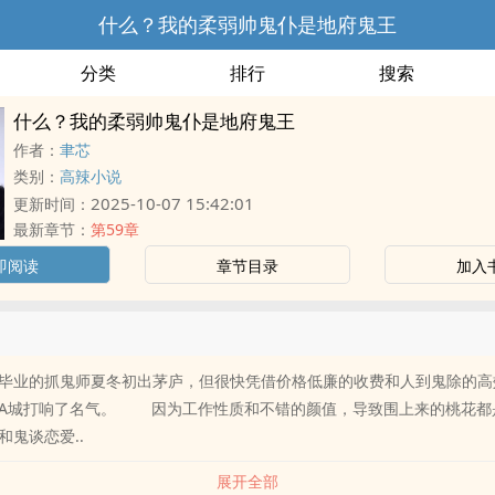
什么？我的柔弱帅鬼仆是地府鬼王
分类
排行
搜索
什么？我的柔弱帅鬼仆是地府鬼王
作者：
聿芯
类别：
高辣小说
2025-10-07 15:42:01
更新时间：
最新章节：
第59章
即阅读
章节目录
加入
业的抓鬼师夏冬初出茅庐，但很快凭借价格低廉的收费和人到鬼除的高
A城打响了名气。 因为工作性质和不错的颜值，导致围上来的桃花都
和鬼谈恋爱..
展开全部