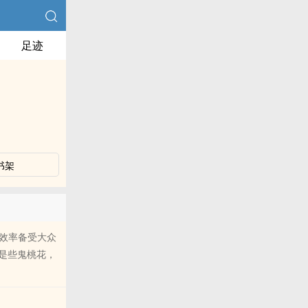
足迹
书架
效率备受大众
是些鬼桃花，